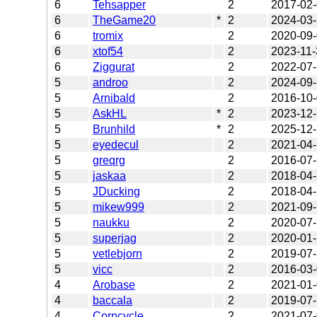
6
Tehsapper
2
2017-02
6
TheGame20
*
2
2024-03
6
tromix
2
2020-09
6
xtof54
2
2023-11-
6
Ziggurat
2
2022-07
5
androo
2
2024-09
5
Arnibald
2
2016-10
5
AskHL
*
2
2023-12
5
Brunhild
*
2
2025-12
5
eyedecul
2
2021-04
5
greqrg
2
2016-07
5
jaskaa
2
2018-04
5
JDucking
2
2018-04
5
mikew999
2
2021-09-
5
naukku
2
2020-07
5
superjag
2
2020-01
5
vetlebjorn
2
2019-07
5
vicc
2
2016-03
4
Arobase
2
2021-01
4
baccala
2
2019-07
4
Corncycle
2
2021-07