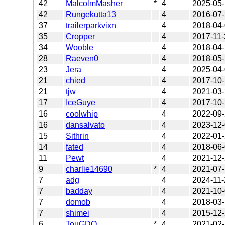
42
MalcolmMasher
*
4
2025-05
42
Rungekutta13
4
2016-07
37
trailerparkvixn
4
2018-04
35
Cropper
4
2017-11-
34
Wooble
4
2018-04
28
Raeven0
4
2018-05
23
Jera
4
2025-04
21
chied
4
2017-10-
21
tjw
4
2021-03
17
IceGuye
4
2017-10
16
coolwhip
4
2022-09
16
dansalvato
4
2023-12
15
Sithrin
4
2022-01
14
fated
4
2018-06
11
Pewt
4
2021-12
9
charlie14690
*
4
2021-07
7
adg
4
2024-11-
7
badday
4
2021-10
7
domob
4
2018-03
7
shimei
4
2015-12
6
TouGDQ
*
4
2021-02