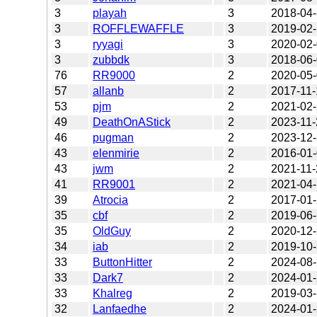
3
playah
3
2018-04
3
ROFFLEWAFFLE
3
2019-02-
3
ryyagi
3
2020-02
3
zubbdk
3
2018-06
76
RR9000
2
2020-05
57
allanb
2
2017-11-
53
pjm
2
2021-02
49
DeathOnAStick
2
2023-11-
46
pugman
2
2023-12
43
elenmirie
2
2016-01
43
jwm
2
2021-11-
41
RR9001
2
2021-04
39
Atrocia
2
2017-01
35
cbf
2
2019-06
35
OldGuy
2
2020-12
34
iab
2
2019-10
33
ButtonHitter
2
2024-08
33
Dark7
2
2024-01
33
Khalreg
2
2019-03
32
Lanfaedhe
2
2024-01