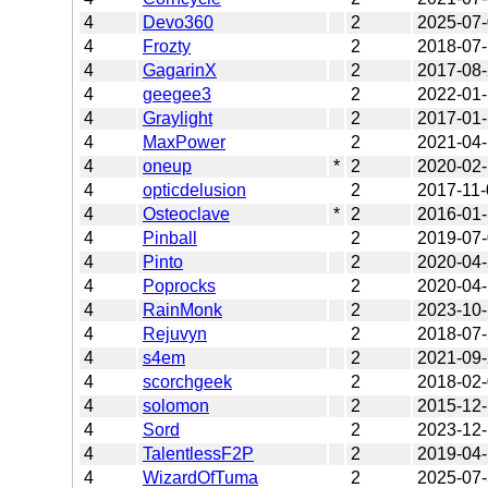
4
Devo360
2
2025-07
4
Frozty
2
2018-07
4
GagarinX
2
2017-08
4
geegee3
2
2022-01
4
Graylight
2
2017-01
4
MaxPower
2
2021-04-
4
oneup
*
2
2020-02
4
opticdelusion
2
2017-11-
4
Osteoclave
*
2
2016-01
4
Pinball
2
2019-07
4
Pinto
2
2020-04
4
Poprocks
2
2020-04
4
RainMonk
2
2023-10
4
Rejuvyn
2
2018-07
4
s4em
2
2021-09
4
scorchgeek
2
2018-02
4
solomon
2
2015-12
4
Sord
2
2023-12
4
TalentlessF2P
2
2019-04
4
WizardOfTuma
2
2025-07