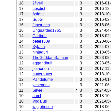
18
2five6
3
2016-01
17
aosdict
3
2016-12
17
Aximili
3
2018-10
17
SubG
3
2016-02
16
funcrunch
3
2016-06
16
Unguarded1765
3
2024-04
14
Caribou
3
2018-02
14
peters509
3
2020-06
14
Xylaria
3
2024-07
13
ninjagurl
3
2018-05
13
TheGoddamBatman
3
2023-08
12
eggandhull
3
2023-05
12
jleinonen
3
2017-11-
12
nutterbutter
3
2018-10
12
Pandelume
3
2016-01
12
yesennes
3
2021-06
11
Silvie
*
3
2024-05
10
aaml
3
2018-10
10
Vodalus
3
2021-05
10
wtgjohnson
3
2018-06