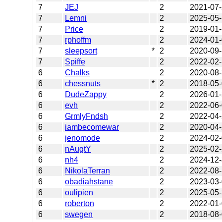
7
JEJ
2
2021-07
7
Lemni
2
2025-05
7
Price
2
2019-01
7
rphoffm
2
2024-01
7
sleepsort
*
2
2020-09
7
Spiffe
2
2022-02
6
Chalks
2
2020-08
6
chessnuts
*
2
2018-05
6
DudeZappy
2
2026-01
6
evh
2
2022-06
6
GrmlyFndsh
2
2022-04
6
iambecomewar
2
2020-04
6
jenomode
2
2024-02
6
nAugtY
2
2025-02
6
nh4
2
2024-12
6
NikolaTerran
2
2022-08
6
obadiahstane
2
2023-03
6
oulipien
2
2025-05
6
roberton
2
2022-01
6
swegen
2
2018-08