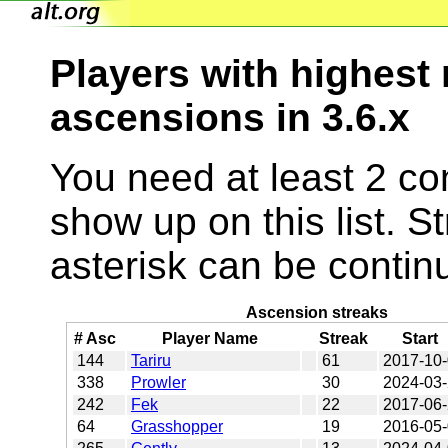
Players with highest
ascensions in 3.6.x
You need at least 2 co
show up on this list. 
asterisk can be contin
Ascension streaks
# Asc
Player Name
Streak
Start
144
Tariru
61
2017-10
338
Prowler
30
2024-03
242
Fek
22
2017-06
64
Grasshopper
19
2016-05