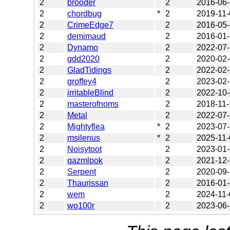
2
brooder
2
2016-06
2
chordbug
*
2
2019-11-
2
CrimeEdge7
2
2016-05
2
demimaud
2
2016-01
2
Dynamo
2
2022-07
2
gdd2020
2
2020-02
2
GladTidings
2
2022-02
2
groffey4
2
2023-02-
2
irritableBlind
2
2022-10
2
masterofnoms
2
2018-11-
2
Metal
2
2022-07
2
Mightyflea
*
2
2023-07
2
msilenus
*
2
2025-11-
2
Noisytoot
2
2023-01
2
qazmlpok
2
2021-12
2
Serpent
2
2020-09-
2
Thaurissan
2
2016-01
2
wem
2
2024-11-
2
wo100r
2
2023-06-