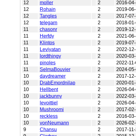
12
moller
2
2016-04
12
Rohain
2
2019-06
12
Tangles
2
2017-07
12
telegarn
2
2018-01
11
chasonr
2
2019-12
11
Herfdy
2
2021-06
11
Klintos
2
2019-07
11
Leviyatan
2
2022-12
11
lordthingy
2
2020-03-
11
pinoles
2
2022-11-
11
SelmaBouvier
2
2024-05
10
daydreamer
2
2017-12
10
DrabEmordnilap
2
2020-01
10
Hellbent
2
2026-04
10
jackbunny
2
2022-03
10
levoittiel
2
2026-04
10
Mushroomi
2
2017-02
10
reckless
2
2016-03
10
vonNeumann
2
2026-02
9
Chansu
2
2017-11-