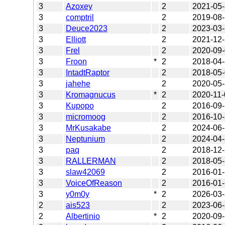
3
Azoxey
2
2021-05
3
comptril
2
2019-08
3
Deuce2023
2
2023-03
3
Elliott
2
2021-12
3
Frel
2
2020-09
3
Froon
*
2
2018-04
3
IntadtRaptor
2
2018-05
3
jahehe
2
2020-05
3
Kromagnucus
*
2
2020-11-
3
Kupopo
2
2016-09
3
micromoog
2
2016-10
3
MrKusakabe
2
2024-06
3
Neptunium
2
2024-04
3
paq
2
2018-12
3
RALLERMAN
2
2018-05
3
slaw42069
2
2016-01
3
VoiceOfReason
2
2016-01
3
y0m0y
*
2
2026-03
2
ais523
2
2023-06
2
Albertinio
*
2
2020-09