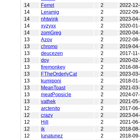
14
Ferret
2
2022-12
14
Leramig
2
2022-09
14
nhtwink
2
2023-04
14
xyzyxx
2
2020-01
14
zomGreg
2
2020-04
13
Azov
2
2022-08
13
chromo
2
2019-04-
13
deucezen
2
2017-11-
13
doy
2
2020-02
13
firemonkey
2
2016-08
13
FTheOrderlyCat
2
2023-03
13
kumiponi
2
2018-01
13
MeanToast
2
2021-03
13
meatPopsicle
2
2024-07
13
vathek
2
2021-05
12
arctenito
2
2017-06
12
crazy
2
2023-04
12
Hill
2
2021-06
12
ik
2
2018-08
12
lunatunez
2
2018-09