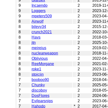
9
Glarbex
2
2015-12-
9
Incaendo
2
2019-11-
9
Loggers
2
2023-12
9
mpeters509
2
2023-04
8
Airwolf
2
2023-11-
8
bjlevy34
2
2015-12
8
crunch2021
2
2022-10
8
Havs
2
2018-03
8
jtn
2
2025-10
8
meireius
2
2019-02
8
nuclearweapon
2
2018-11-
8
Oblivious
2
2022-04
8
ReeMorgane
2
2021-02
8
roke1
2
2023-11-
8
stoicjin
2
2023-06
7
booboo90
2
2018-04
7
Chunky
2
2025-05
7
discoboy
2
2018-05
7
DosFlores
2
2024-06
7
Evilparsnips
2
2023-06
7
Hahodo
*
2
2017-04-