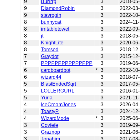
9
Burrrrp
3
2018-05
9
DiamondRobin
3
2022-03
9
stavrogin
3
2022-10
8
bunnycat
3
2024-11-
8
irritabletowel
3
2022-09
8
jt
3
2018-05-
8
KnightLite
3
2020-06
8
Tomsod
3
2018-12
7
Graydot
3
2015-12
7
PPPPPPPPPPPPPPP
3
2019-06
6
cardboardbot
*
3
2022-10
6
wizard44
3
2018-07
5
BlastEndedSqrt
3
2017-05
5
LOLLERGURL
3
2016-01
5
Yurla
3
2021-11-
4
IceCreamJones
3
2026-04
4
ToastyP
3
2024-12
4
WizardMode
*
3
2025-06
3
Covfefe
3
2019-09
3
Graznop
3
2021-06
3
Jonahim
3
2017-08