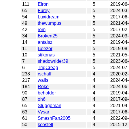
111
Elron
5
2019-06
65
Furey
5
2024-03
54
Luxidream
5
2017-06
49
thewumpus
5
2021-04
42
rom
5
2017-02
34
Broken25
5
2024-03
14
antalsz
5
2019-04
11
Beezor
5
2019-08
10
stikonas
5
2021-05
7
shadowrider39
5
2023-06
6
TrigCreag
5
2024-07
238
rschaff
4
2020-02
217
walls
4
2024-04
184
Roke
4
2024-06
90
beholder
4
2019-04
87
oh6
4
2017-09
65
Sluggoman
4
2021-04
63
Vysar
4
2017-06
61
SmashFan2005
4
2022-09
50
kcostell
4
2015-12