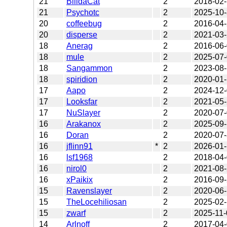
21
BilldaCat
2
2018-02
21
Psychotc
2
2025-10
20
coffeebug
2
2016-04
20
disperse
2
2021-03
18
Anerag
2
2016-06
18
mule
2
2025-07
18
Sangammon
2
2023-08
18
spiridion
2
2020-01
17
Aapo
2
2024-12
17
Looksfar
2
2021-05
17
NuSlayer
2
2020-07
16
Arakanox
2
2025-09
16
Doran
2
2020-07
16
jflinn91
*
2
2026-01
16
lsf1968
2
2018-04
16
nirol0
2
2021-08
16
xPaikix
2
2016-09
15
Ravenslayer
2
2020-06-
15
TheLocehiliosan
2
2025-02
15
zwarf
2
2025-11-
14
Arlnoff
2
2017-04