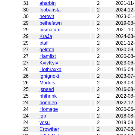
31
aharbin
2
2021-11-
30
foobarista
2
2024-12
30
herovit
2
2023-01
29
bethefawn
2
2019-03
29
bismatum
2
2021-10
29
KraJa
2
2024-03
29
ptaff
2
2021-12
27
gelrath
2
2020-08
27
Hamfist
2
2020-08
27
KyivKyiv
2
2023-06
26
Hothraxxa
2
2016-04
26
ignignokt
2
2023-07
26
Mortuis
2
2023-03
25
jspeed
2
2016-08
25
nhthrink
2
2022-08
24
bonnien
2
2022-12
24
Homage
2
2020-06
24
jgb
2
2018-08
24
yesu
2
2019-08
23
Crowther
2
2017-02