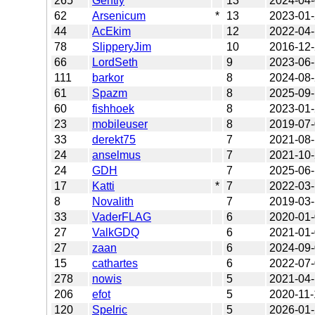
265
Gently
13
2024-04
62
Arsenicum
*
13
2023-01
44
AcEkim
12
2022-04
78
SlipperyJim
10
2016-12
66
LordSeth
9
2023-06
111
barkor
8
2024-08
61
Spazm
8
2025-09
60
fishhoek
8
2023-01
23
mobileuser
8
2019-07
33
derekt75
7
2021-08
24
anselmus
7
2021-10
24
GDH
7
2025-06
17
Katti
*
7
2022-03
8
Novalith
7
2019-03
33
VaderFLAG
6
2020-01
27
ValkGDQ
6
2021-01
27
zaan
6
2024-09
15
cathartes
6
2022-07
278
nowis
5
2021-04
206
efot
5
2020-11-
120
Spelric
5
2026-01